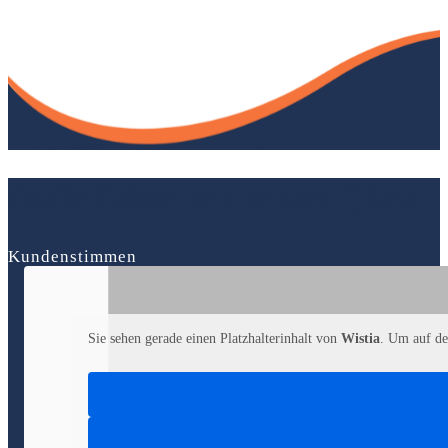
Dafür lieben uns unsere Gäste
Kundenstimmen
Sie sehen gerade einen Platzhalterinhalt von
Wistia
. Um auf den