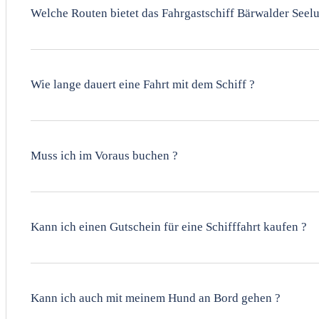
Welche Routen bietet das Fahrgastschiff Bärwalder Seelu
Unsere Hauptfahrt führt Sie über den wunderschönen Bär
Webseite.
Wie lange dauert eine Fahrt mit dem Schiff ?
Die Dauer einer Fahrt variiert je nach Route & Event. Ei
Muss ich im Voraus buchen ?
Wir empfehlen eine frühzeitige Buchung, besonders an W
noch Plätze verfügbar sind.
Kann ich einen Gutschein für eine Schifffahrt kaufen ?
Ja, Sie können ganz einfach einen Gutschein für eine Sch
bestellen!
Kann ich auch mit meinem Hund an Bord gehen ?