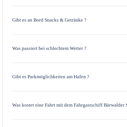
Ja, Hunde sind auf unseren Linienfahrten willkommen, sol
Hundeticket kostet 3,50€.
Gibt es an Bord Snacks & Getränke ?
Ja, an Bord bieten wir eine Auswahl an Snacks & Getränk
Was passiert bei schlechtem Wetter ?
Wir fahren auch bei schlechtem Wetter, es sei denn, es 
Fahrt.
Gibt es Parkmöglichkeiten am Hafen ?
Ja, es stehen ausreichend Parkplätze in der Nähe des Haf
Was kostet eine Fahrt mit dem Fahrgastschiff Bärwalder S
Die Preise variieren je nach Fahrt & Saison. Eine detailli