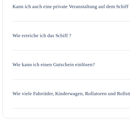
Kann ich auch eine private Veranstaltung auf dem Schiff
Ja, wir bieten auch die Möglichkeit, das Schiff für priv
Angebot über das Formular.
Wie erreiche ich das Schiff ?
Unsere genauen Anreiseinformationen, einschließlich Weg
Wie kann ich einen Gutschein einlösen?
Gutscheine können direkt an Bord des Schiffes eingelöst 
info@msseelust.de.
Wie viele Fahrräder, Kinderwagen, Rollatoren und Rolls
Wir können 4 bis 6 Fahrräder oder Rollatoren außen unter
Bitte informieren Sie uns im Voraus, wenn Sie eines die