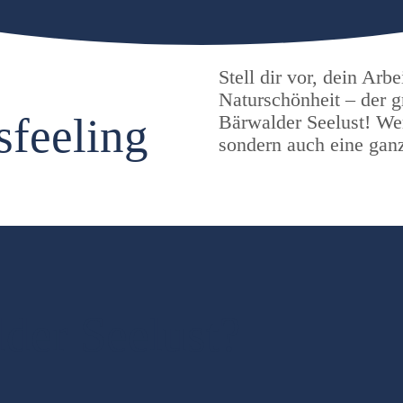
Stell dir vor, dein Arb
Naturschönheit – der 
sfeeling
Bärwalder Seelust! Wer
sondern auch eine gan
der Seelust?