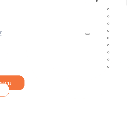
Angebote
Event
Linien
Brunc
Grupp
r
Kaffee
Schiff
Reisev
Gutsc
Reise
hrten