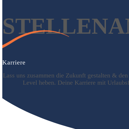
STELLENA
Karriere
Lass uns zusammen die Zukunft gestalten & den 
Level heben. Deine Karriere mit Urlaubsfl