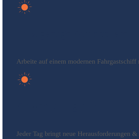
Einzigartige Atmosphäre
Arbeite auf einem modernen Fahrgastschiff 
Abwechslung pur
Jeder Tag bringt neue Herausforderungen &